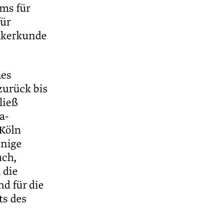
ms für
für
ölkerkunde
hes
zurück bis
ließ
a-
 Köln
enige
uch,
 die
d für die
ts des