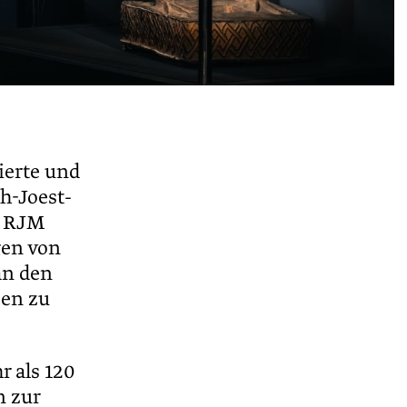
ierte und
h-Joest-
s RJM
gen von
an den
ßen zu
r als 120
n zur