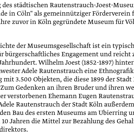
 des städtischen Rautenstrauch-Joest-Museu
de in Cöln" als gemeinnütziger Förderverein 
Jahre zuvor in Köln gegründete Museum für V
ichte der Museumsgesellschaft ist ein typisc
für bürgerschaftliches Engagement und reicht 
 Jahrhundert. Wilhelm Joest (1852-1897) hinter
hwester Adele Rautenstrauch eine Ethnografik
mit 3.500 Objekten, die diese 1899 der Stadt
 Zum Gedenken an ihren Bruder und ihren w
ter verstorbenen Ehemann Eugen Rautenstra
Adele Rautenstrauch der Stadt Köln außerdem
r den Bau des ersten Museums am Ubierring un
 10 Jahren die Mittel zur Bezahlung des Gehal
irektors.