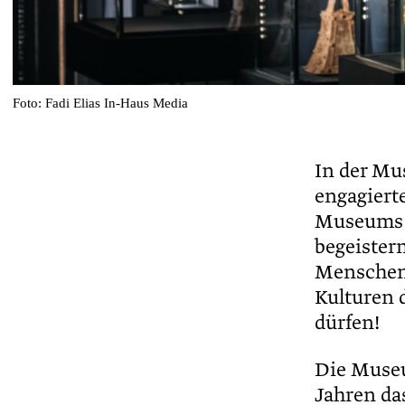
Foto: Fadi Elias In-Haus Media
In der Mu
engagiert
Museums 
begeister
Menschen 
Kulturen 
dürfen!
Die Museu
Jahren da