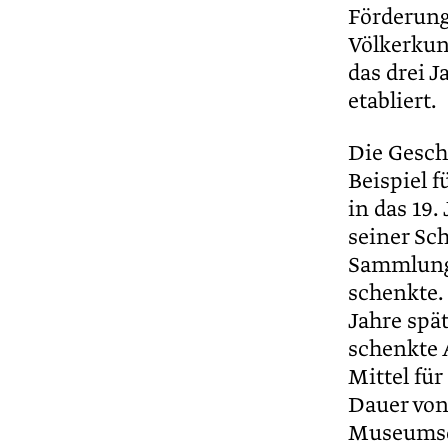
Förderung
Völkerkun
das drei 
etabliert.
Die Gesch
Beispiel 
in das 19.
seiner Sc
Sammlung 
schenkte.
Jahre spä
schenkte 
Mittel fü
Dauer von
Museumsd