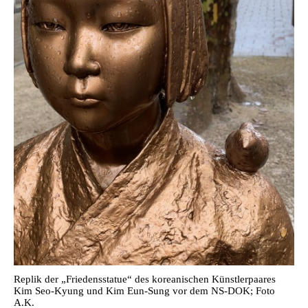
Replik der „Friedensstatue“ des koreanischen Künstlerpaares
Kim Seo-Kyung und Kim Eun-Sung vor dem NS-DOK; Foto
A.K.