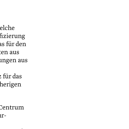
elche
fizierung
s für den
en aus
ungen aus
 für das
sherigen
 Centrum
hr-