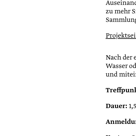
Auseinand
zu mehr Si
Sammlungs
Projektse
Nach der 
Wasser od
und mitei
Treffpunk
Dauer:
1,
Anmeldu