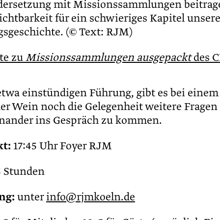
ersetzung mit Missionssammlungen beitrag
chtbarkeit für ein schwieriges Kapitel unsere
geschichte. (© Text: RJM)
ite zu
Missionssammlungen ausgepackt
des 
etwa einstündigen Führung, gibt es bei einem
er Wein noch die Gelegenheit weitere Fragen 
nander ins Gespräch zu kommen.
t:
17:45 Uhr Foyer RJM
5 Stunden
ng:
unter
info@rjmkoeln.de