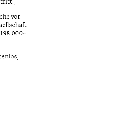
ritt!)
che vor
ellschaft
0198 0004
tenlos,