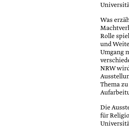
Universi
Was erzäh
Machtverh
Rolle spie
und Weite
Umgang m
verschied
NRW wird d
Ausstellun
Thema zu 
Aufarbei
Die Ausst
für Relig
Universit