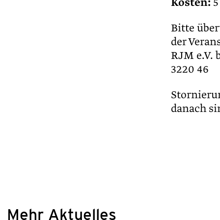
Kosten:
5 
Bitte übe
der Veran
RJM e.V. 
3220 46
Stornierun
danach si
Mehr Aktuelles