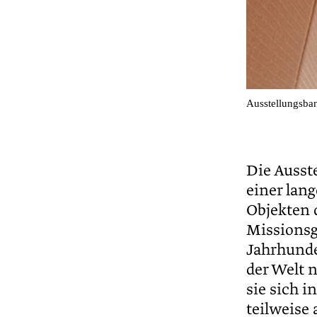
Ausstellungsba
Die Ausst
einer lan
Objekten 
Missionsg
Jahrhunde
der Welt 
sie sich 
teilweise 