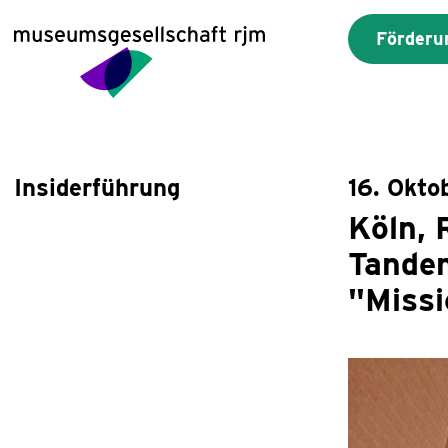
Förderu
Insiderführung
16. Okto
Köln, 
Tande
"Miss