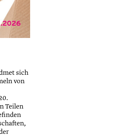
dmet sich
meln von
20.
n Teilen
efinden
schaften,
der