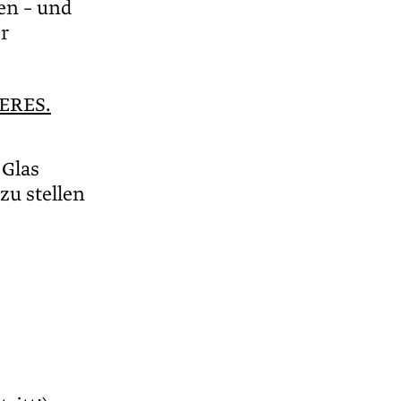
en – und
r
CERES.
 Glas
zu stellen