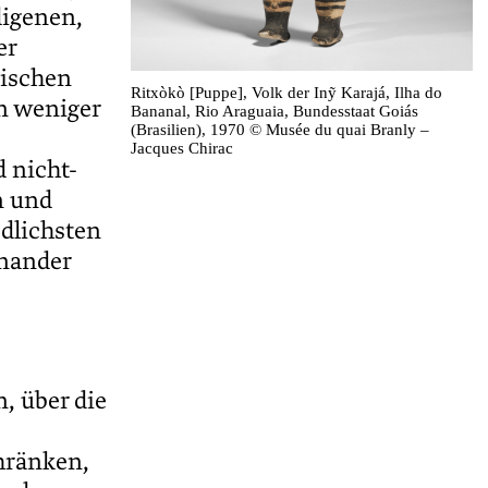
digenen,
er
gischen
Ritxòkò [Puppe], Volk der Inỹ Karajá, Ilha do
n weniger
Bananal, Rio Araguaia, Bundesstaat Goiás
(Brasilien), 1970 © Musée du quai Branly –
Jacques Chirac
 nicht-
n und
dlichsten
inander
n, über die
hränken,