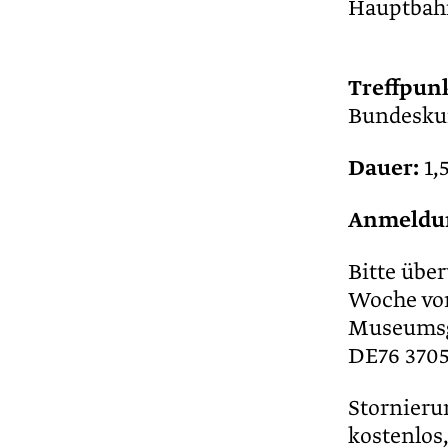
Hauptbahn
Treffpunk
Bundesku
Dauer:
1,
Anmeldu
Bitte übe
Woche vor
Museumsge
DE76 3705
Stornieru
kostenlos