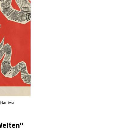
n Baniwa
Welten"