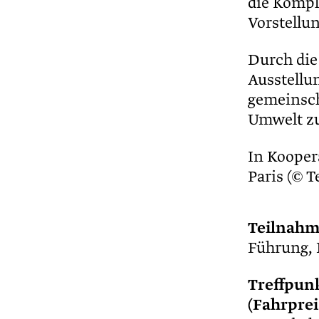
die Kompl
Vorstellu
Durch die
Ausstellun
gemeinsch
Umwelt zu
In Kooper
Paris (© 
Teilnahm
Führung, E
Treffpun
(Fahrprei