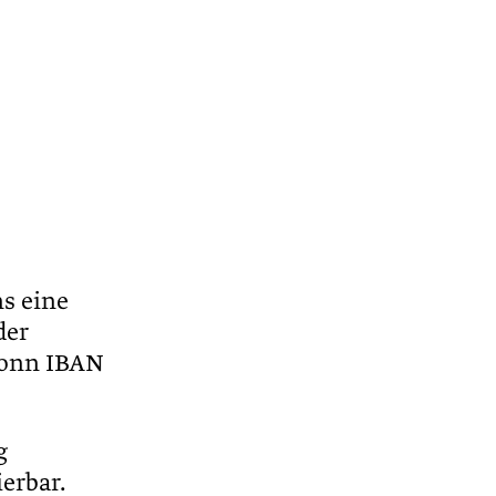
ns eine
der
Bonn IBAN
g
erbar.