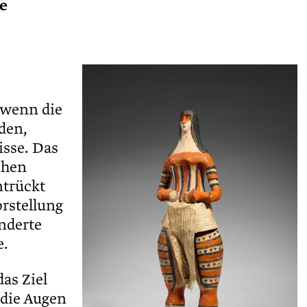
ie
 wenn die
den,
isse. Das
chen
ntrückt
orstellung
underte
e.
das Ziel
 die Augen