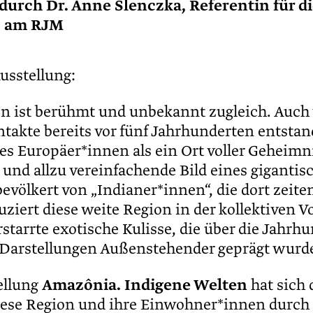
 durch Dr. Anne Slenczka, Referentin für d
s am RJM
usstellung:
 ist berühmt und unbekannt zugleich. Auch
ntakte bereits vor fünf Jahrhunderten entstan
 es Europäer*innen als ein Ort voller Geheimn
 und allzu vereinfachende Bild eines gigantis
evölkert von „Indianer*innen“, die dort zeite
uziert diese weite Region in der kollektiven V
rstarrte exotische Kulisse, die über die Jahrh
 Darstellungen Außenstehender geprägt wurd
ellung
Amazônia. Indigene Welten
hat sich 
diese Region und ihre Einwohner*innen durch