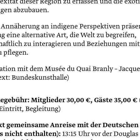
exität dieser Region zu erfassen und die exot
ngen abzubauen.
 Annäherung an indigene Perspektiven präsen
g eine alternative Art, die Welt zu begreifen,
aftlich zu interagieren und Beziehungen mit
 pflegen.
ation mit dem Musée du Quai Branly – Jacque
Text: Bundeskunsthalle)
egebühr:
Mitglieder 30,00 €, Gäste 35,00 €
intritt, Begleitung)
kt gemeinsame Anreise mit der Deutschen
s nicht enthalten):
13:15 Uhr vor der Douglas 