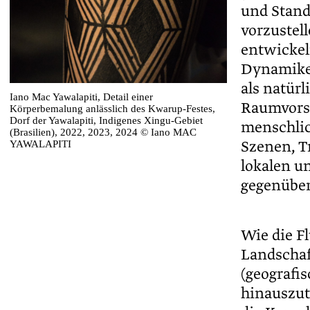
und Stand
vorzustell
entwickel
Dynamike
als natür
Iano Mac Yawalapiti, Detail einer
Raumvorst
Körperbemalung anlässlich des Kwarup-Festes,
Dorf der Yawalapiti, Indigenes Xingu-Gebiet
menschlic
(Brasilien), 2022, 2023, 2024 © Iano MAC
Szenen, T
YAWALAPITI
lokalen u
gegenüber
Wie die F
Landschaft
(geografi
hinauszut