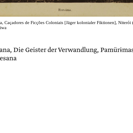
, Caçadores de Ficções Coloniais [Jäger kolonialer Fiktionen], Niterói 
niwa
ana, Die Geister der Verwandlung, Pamürɨmas
Desana