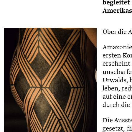
begleitet
Amerika
Über die A
Amazonien
ersten Ko
erscheint
unscharfe
Urwalds, b
leben, red
auf eine e
durch die
Die Ausst
gesetzt, 